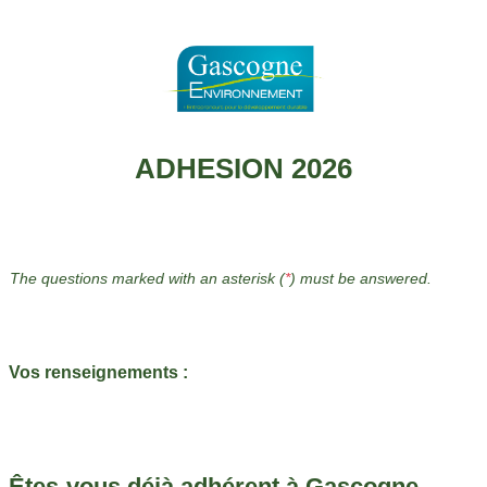
Skip to main content
ADHESION 2026
The questions marked with an asterisk (
*
) must be answered.
Vos renseignements :
Êtes-vous déjà adhérent à Gascogne