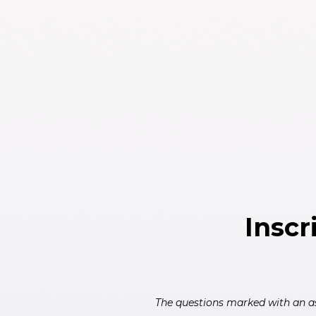
Skip to main content
Inscr
The questions marked with an as