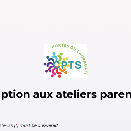
iption aux ateliers paren
terisk (
*
) must be answered.